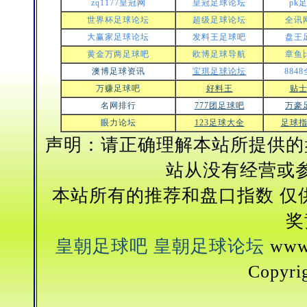
zq1177皇冠网
皇冠足球论坛
pk
世界杯足球论坛
超级足球论坛
全讯
大赢家足球论坛
发料王足球吧
盘王
黄金万两足球吧
欧博足球导航
章鱼
澳博足球资讯
宝琪足球论坛
884
万赚足球吧
好料王
贴
名网排行
777团足球吧
万豪
眼力论坛
123足球大全
足球
声明：请正确理解本站所提供的
站从没有经营或
本站所有的推荐和盘口指数 仅
奖
皇朝足球吧 皇朝足球论坛
www
Copyri