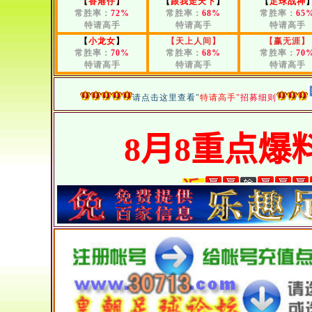
【
香港仔
】
【
跟我走天下
】
【
足球战神
常胜率：
72%
常胜率：
68%
常胜率：
65
特请高手
特请高手
特请高手
【
小龙女
】
【
天上人间
】
【
赢无涯
】
常胜率：
70%
常胜率：
68%
常胜率：
70
特请高手
特请高手
特请高手
请点击这里查看"
特请高手
"招募细则