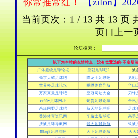
你常推常红！
【zilon】2026
当前页次：1 / 13 共 13 页
页] [上一
论坛搜索：
以下为本站的友情站点，没有位置选的·不定期清
广体超级足球论坛
皇朝足球吧2
波
葡京大鳄足球吧
降龙士足球吧
竞彩
世界杯足球论坛
眀陞体育导航
华山
万家真意足球吧
皇冠网址大全
刀锋
cc55v足球网址
蛇货足球论坛
全讯
杀庄同盟足球吧
新天地足球吧
足球
香港体育资讯网
车路士足球吧
高手
搜波足球导航网
最大足球导航
银波
88zq8足球网吧
天下足球论坛
天天