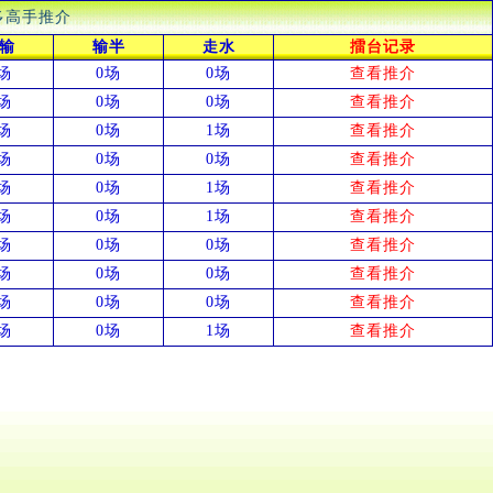
多高手推介
输
输半
走水
擂台记录
场
0场
0场
查看推介
场
0场
0场
查看推介
场
0场
1场
查看推介
场
0场
0场
查看推介
场
0场
1场
查看推介
场
0场
1场
查看推介
场
0场
0场
查看推介
场
0场
0场
查看推介
场
0场
0场
查看推介
场
0场
1场
查看推介