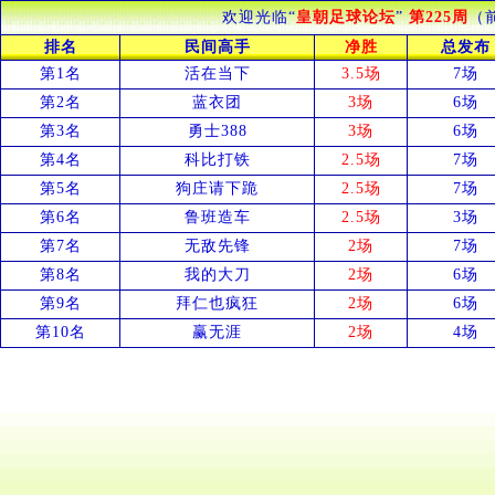
欢迎光临“
皇朝足球论坛
”
第225周
（
排名
民间高手
净胜
总发布
第1名
活在当下
3.5场
7场
第2名
蓝衣团
3场
6场
第3名
勇士388
3场
6场
第4名
科比打铁
2.5场
7场
第5名
狗庄请下跪
2.5场
7场
第6名
鲁班造车
2.5场
3场
第7名
无敌先锋
2场
7场
第8名
我的大刀
2场
6场
第9名
拜仁也疯狂
2场
6场
第10名
赢无涯
2场
4场