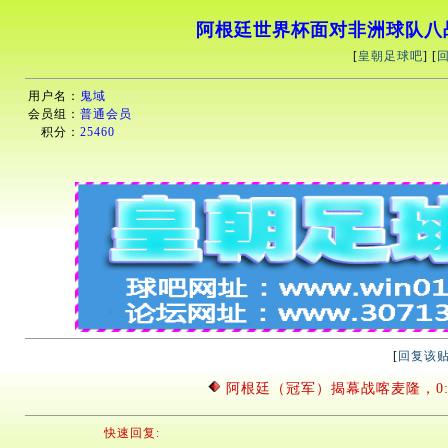
阿根廷世界杯面对非洲球队八
[
皇朝足球吧
] [
用户名：
鬼域
会员组：
普通会员
积分：
25460
[
回复该
阿根廷（冠军）揭幕战喀麦隆，0
快速回复: