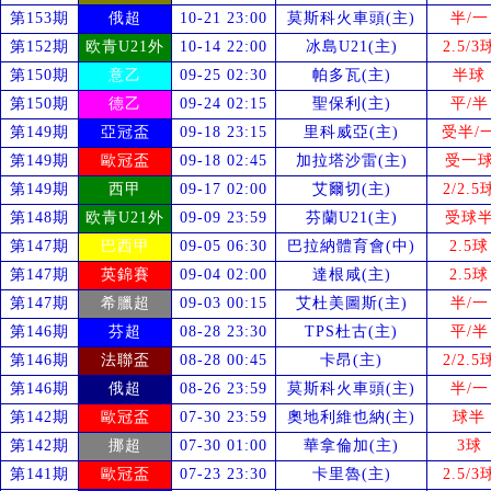
第153期
俄超
10-21 23:00
莫斯科火車頭(主)
半/一
第152期
欧青U21外
10-14 22:00
冰島U21(主)
2.5/3
第150期
意乙
09-25 02:30
帕多瓦(主)
半球
第150期
德乙
09-24 02:15
聖保利(主)
平/半
第149期
亞冠盃
09-18 23:15
里科威亞(主)
受
半/
第149期
歐冠盃
09-18 02:45
加拉塔沙雷(主)
受
一
第149期
西甲
09-17 02:00
艾爾切(主)
2/2.5
第148期
欧青U21外
09-09 23:59
芬蘭U21(主)
受
球
第147期
巴西甲
09-05 06:30
巴拉納體育會(中)
2.5球
第147期
英錦賽
09-04 02:00
達根咸(主)
2.5球
第147期
希臘超
09-03 00:15
艾杜美圖斯(主)
半/一
第146期
芬超
08-28 23:30
TPS杜古(主)
平/半
第146期
法聯盃
08-28 00:45
卡昂(主)
2/2.5
第146期
俄超
08-26 23:59
莫斯科火車頭(主)
半/一
第142期
歐冠盃
07-30 23:59
奧地利維也納(主)
球半
第142期
挪超
07-30 01:00
華拿倫加(主)
3球
第141期
歐冠盃
07-23 23:30
卡里魯(主)
2.5/3