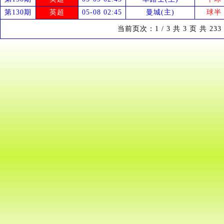
第130期
英超
05-08 02:45
曼城(主)
球半
当前页次：1 / 3 共 3 页 共 23