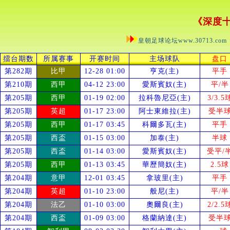
《深度
皇朝足球论坛www.30713.com
擂台期数
所属赛事
开赛时间
主场球队
盘口
第282期
比甲
12-28 01:00
亨克(主)
平手
第210期
西甲
04-12 23:00
愛斯賓奴(主)
平/半
第205期
西甲
01-19 02:00
拉科魯尼亞(主)
3/3.5
第205期
英超
01-17 23:00
阿士東維拉(主)
受
半
第205期
西甲
01-17 03:45
科爾多瓦(主)
平手
第205期
西盃
01-15 03:00
加泰(主)
半球
第205期
西盃
01-14 03:00
愛斯賓奴(主)
受
平/
第205期
西甲
01-13 03:45
華歷簡奴(主)
2.5球
第204期
意甲
12-01 03:45
拿玻里(主)
平手
第204期
英超
01-10 23:00
般尼(主)
平/半
第204期
法乙
01-10 03:00
奧爾良(主)
2/2.5
第204期
西盃
01-09 03:00
格蘭納達(主)
受
半