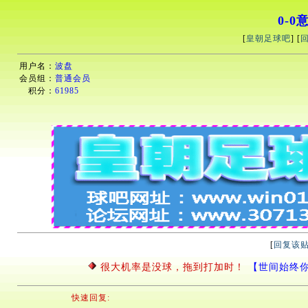
0-0
[
皇朝足球吧
] [
用户名：
波盘
会员组：
普通会员
积分：
61985
[
回复该
很大机率是没球，拖到打加时！
【世间始终你好】2
快速回复: