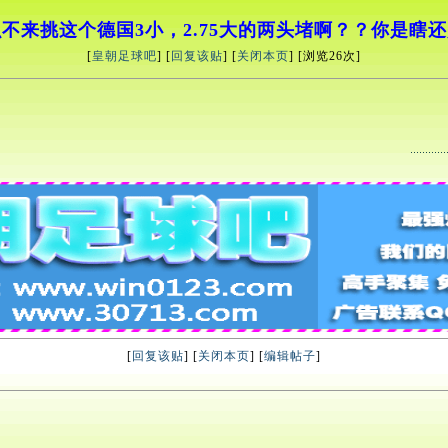
不来挑这个德国3小，2.75大的两头堵啊？？你是瞎
[
皇朝足球吧
] [
回复该贴
] [
关闭本页
] [浏览
26
次]
[
回复该贴
] [
关闭本页
] [
编辑帖子
]