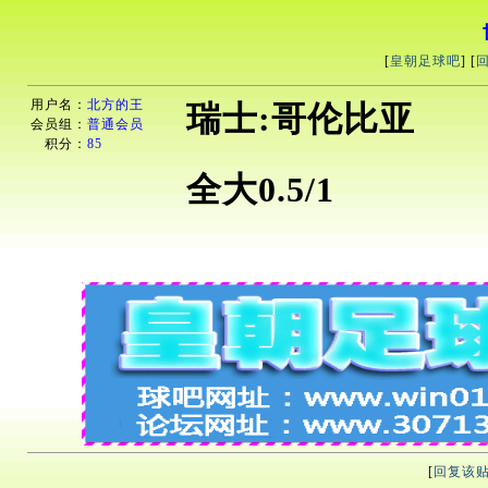
[
皇朝足球吧
] [
用户名：
北方的王
瑞士:哥伦比亚
会员组：
普通会员
积分：
85
全大0.5/1
[
回复该