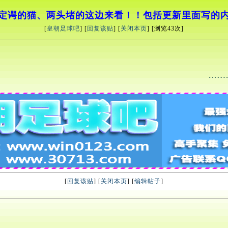
定谔的猫、两头堵的这边来看！！包括更新里面写的
[
皇朝足球吧
] [
回复该贴
] [
关闭本页
] [浏览
43
次]
[
回复该贴
] [
关闭本页
] [
编辑帖子
]