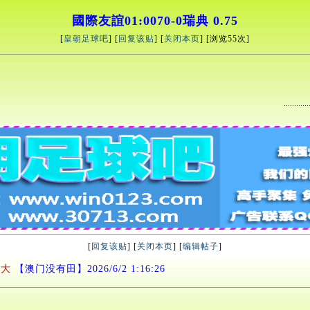
國際友誼01:0070-0瑞典 0.75
[
皇朝足球吧
] [
回复该贴
] [
关闭本页
] [浏览
55
次]
[
回复该贴
] [
关闭本页
] [
编辑帖子
]
5大
【澳门没有田】2026/6/2 1:16:26