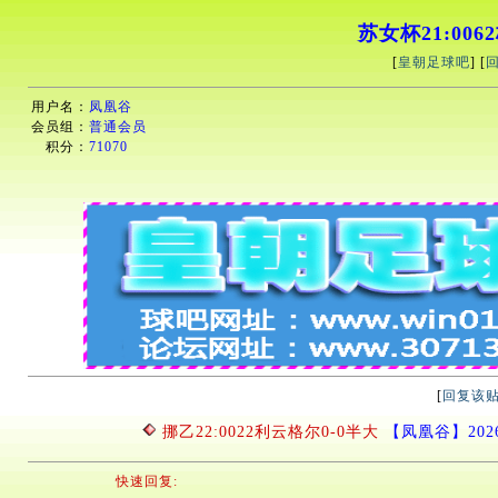
苏女杯21:006
[
皇朝足球吧
] [
用户名：
凤凰谷
会员组：
普通会员
积分：
71070
[
回复该
挪乙22:0022利云格尔0-0半大
【凤凰谷】2026/5
快速回复: